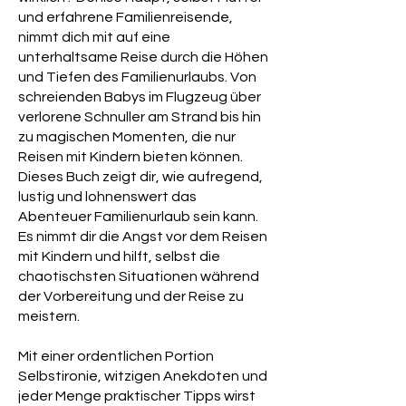
– und was nicht –, zum Lachen
und erfahrene Familienreisende,
bringen und dabei praktische Tipps
nimmt dich mit auf eine
geben, die wirklich helfen. Denn ja, es
unterhaltsame Reise durch die Höhen
gibt sie: die magischen Momente, die
und Tiefen des Familienurlaubs. Von
jede Anstrengung wert sind.
schreienden Babys im Flugzeug über
verlorene Schnuller am Strand bis hin
zu magischen Momenten, die nur
Reisen mit Kindern bieten können.
Dieses Buch zeigt dir, wie aufregend,
lustig und lohnenswert das
Abenteuer Familienurlaub sein kann.
Es nimmt dir die Angst vor dem Reisen
mit Kindern und hilft, selbst die
chaotischsten Situationen während
der Vorbereitung und der Reise zu
meistern.
Mit einer ordentlichen Portion
Selbstironie, witzigen Anekdoten und
jeder Menge praktischer Tipps wirst