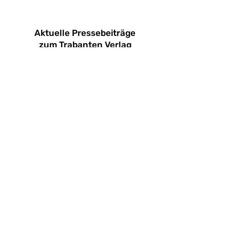
Aktuelle Pressebeiträge
zum Trabanten Verlag
SWR Kultur
Börsenblatt
Deutschlandfunk
Watson