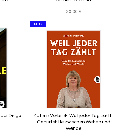
nets
Grüne uns stärkt
Preis
20,00 €
NEU
e der Dinge
Kathrin Vorbrink: Weil jeder Tag zählt -
Geburtshilfe zwischen Wehen und
Wende