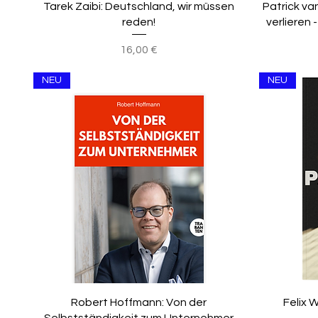
Tarek Zaibi: Deutschland, wir müssen
Patrick van
reden!
verlieren 
Preis
16,00 €
NEU
NEU
Robert Hoffmann: Von der
Felix W