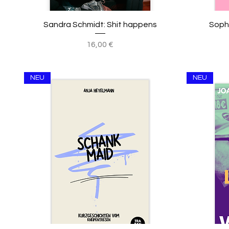
Sandra Schmidt: Shit happens
Sophi
Preis
16,00 €
NEU
NEU