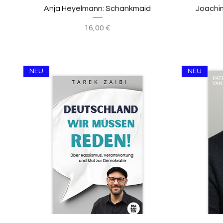
Anja Heyelmann: Schankmaid
Joachim
Preis
16,00 €
NEU
NEU