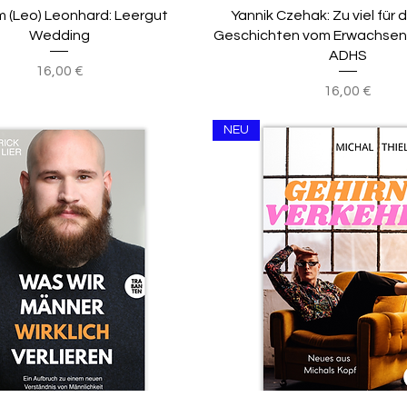
 (Leo) Leonhard: Leergut
Yannik Czehak: Zu viel für 
Wedding
Geschichten vom Erwachsen
ADHS
Preis
16,00 €
Preis
16,00 €
NEU