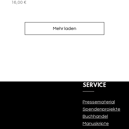
Preis
16,00 €
Mehr laden
SERVICE
Pressematerial
Anmelden
Spendenprojekte
Buchhandel
Manuskripte