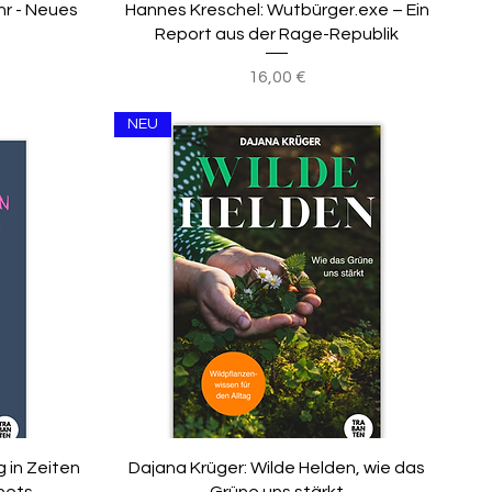
hr - Neues
Hannes Kreschel: Wutbürger.exe – Ein
Report aus der Rage-Republik
Preis
16,00 €
NEU
g in Zeiten
Dajana Krüger: Wilde Helden, wie das