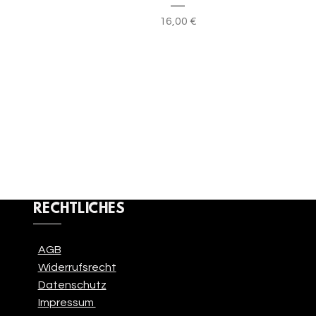
Preis
16,00 €
RECHTLICHES
AGB
Widerrufsrecht
Datenschutz
Impressum