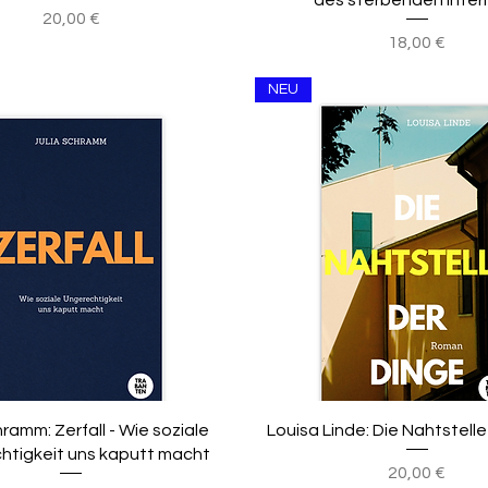
des sterbenden Inter
Preis
20,00 €
Preis
18,00 €
NEU
hramm: Zerfall - Wie soziale
Louisa Linde: Die Nahtstell
htigkeit uns kaputt macht
Preis
20,00 €