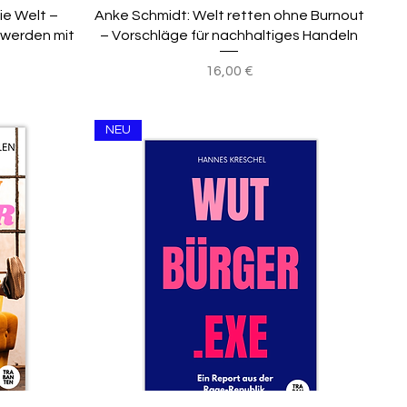
die Welt –
Anke Schmidt: Welt retten ohne Burnout
werden mit
– Vorschläge für nachhaltiges Handeln
Preis
16,00 €
NEU