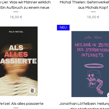
 Lier: Was wir Männer wirklich
Michal Thielen: Gehirnverke
- Ein Aufbruch zu einem neue
aus Michals Kopf
Preis
Preis
16,00 €
16,00 €
NEU
etzel: Als alles passierte
Jonathan Löffelbein: Heilun