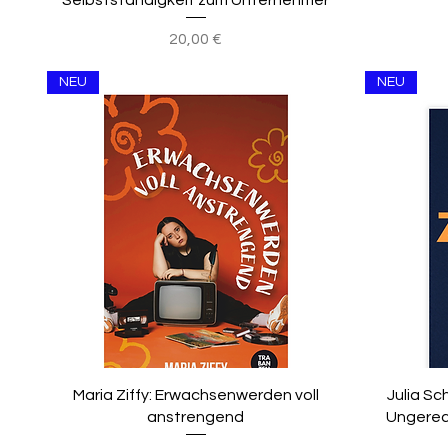
Selbstständigkeit zum Unternehmer
Preis
20,00 €
NEU
NEU
Maria Ziffy: Erwachsenwerden voll
Julia Sc
anstrengend
Ungerec