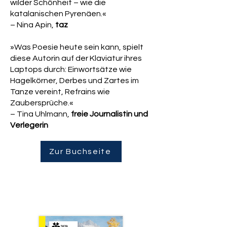
wilder Schönheit – wie die
katalanischen Pyrenäen.«
– Nina Apin,
taz
»Was Poesie heute sein kann, spielt
diese Autorin auf der Klaviatur ihres
Laptops durch: Einwortsätze wie
Hagelkörner, Derbes und Zartes im
Tanze vereint, Refrains wie
Zaubersprüche.«
– Tina Uhlmann,
freie Journalistin und
Verlegerin
Zur Buchseite