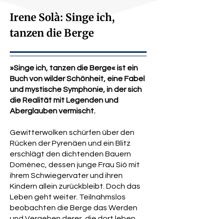
Künste in Barcelona und hat einen
Irene Solà: Singe ich,
Master-Abschluss in Literatur, Film
und visueller Kultur. Im Jahr 2012
tanzen die Berge
veröffentlichte sie den Gedichtband
Bèstia, 2017 folgte ihr erster Roman
Els dics. Mit ihrem zweiten Roman,
»Singe ich, tanzen die Berge« ist ein
Canto jo i la muntanya balla ("Singe
Buch von wilder Schönheit, eine Fabel
ich, tanzen die Berge"), wurde sie
und mystische Symphonie, in der sich
mehrfach ausgezeichnet, unter
die Realität mit Legenden und
anderem mit dem Europäischen
Aberglauben vermischt.
Literaturpreis 2020. Derzeit wird der
Roman weltweit in über 21 Sprachen
Gewitterwolken schürfen über den
übersetzt.
Rücken der Pyrenäen und ein Blitz
erschlägt den dichtenden Bauern
Domènec, dessen junge Frau Sió mit
ihrem Schwiegervater und ihren
Kindern allein zurückbleibt. Doch das
Leben geht weiter. Teilnahmslos
beobachten die Berge das Werden
und Vergehen derer, die dort leben.