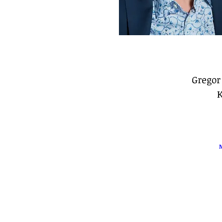
Gregor 
K