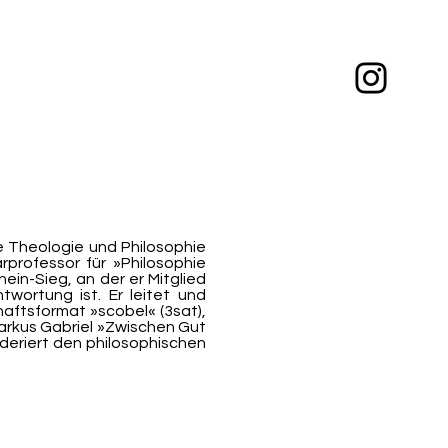
e Theologie und Philosophie
arprofessor für »Philosophie
ein-Sieg, an der er Mitglied
twortung ist. Er leitet und
haftsformat »scobel« (3sat),
arkus Gabriel »Zwischen Gut
oderiert den philosophischen