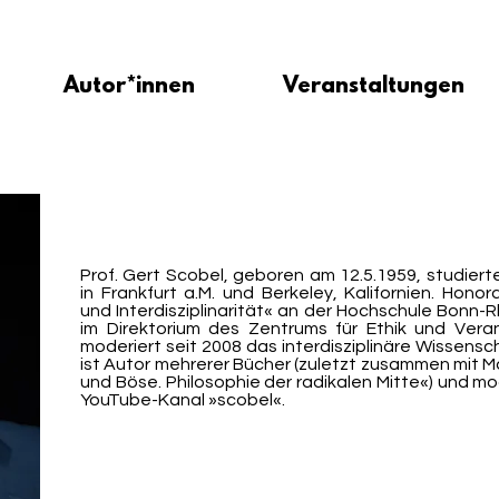
Autor*innen
Veranstaltungen
Prof. Gert Scobel, geboren am 12.5.1959, studiert
in Frankfurt a.M. und Berkeley, Kalifornien. Honor
und Interdisziplinarität« an der Hochschule Bonn-Rh
im Direktorium des Zentrums für Ethik und Veran
moderiert seit 2008 das interdisziplinäre Wissensc
ist Autor mehrerer Bücher (zuletzt zusammen mit M
und Böse. Philosophie der radikalen Mitte«) und m
YouTube-Kanal »scobel«.