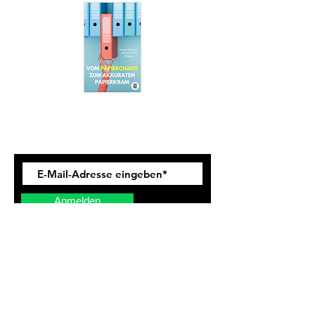
Newsletter
Anmelden
Ich stimme zu, dass meine
personenbezogenen Daten genutzt
werden, um werbliche E-Mails zu
erhalten und ich weiß, dass ich dies
jederzeit widerrufen kann.