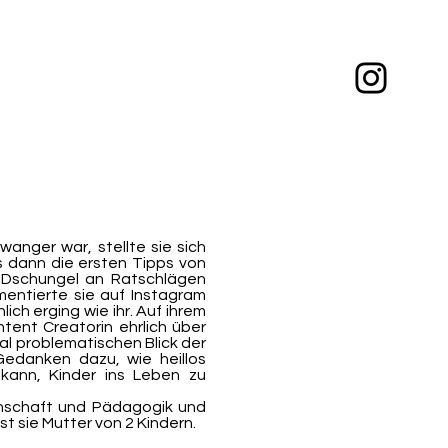
wanger war, stellte sie sich
s dann die ersten Tipps von
m Dschungel an Ratschlägen
entierte sie auf Instagram
ich erging wie ihr. Auf ihrem
ntent Creatorin ehrlich über
l problematischen Blick der
Gedanken dazu, wie heillos
 kann, Kinder ins Leben zu
enschaft und Pädagogik und
ist sie Mutter von 2 Kindern.