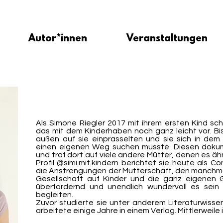
Autor*innen
Veranstaltungen
Als Simone Riegler 2017 mit ihrem ersten Kind sch
das mit dem Kinderhaben noch ganz leicht vor. Bi
außen auf sie einprasselten und sie sich in de
einen eigenen Weg suchen musste. Diesen dokum
und traf dort auf viele andere Mütter, denen es ähnl
Profil @simi.mit.kindern berichtet sie heute als Co
die Anstrengungen der Mutterschaft, den manchma
Gesellschaft auf Kinder und die ganz eigenen 
überfordernd und unendlich wundervoll es sein
begleiten.
Zuvor studierte sie unter anderem Literaturwiss
arbeitete einige Jahre in einem Verlag. Mittlerweile 