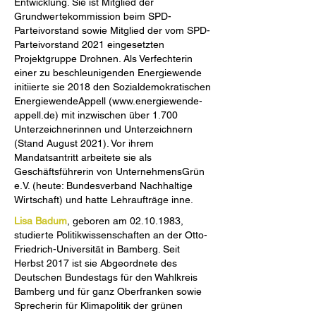
Entwicklung. Sie ist Mitglied der
Grundwertekommission beim SPD-
Parteivorstand sowie Mitglied der vom SPD-
Parteivorstand 2021 eingesetzten
Projektgruppe Drohnen. Als Verfechterin
einer zu beschleunigenden Energiewende
initiierte sie 2018 den Sozialdemokratischen
EnergiewendeAppell (
www.energiewende-
appell.de
) mit inzwischen über 1.700
Unterzeichnerinnen und Unterzeichnern
(Stand August 2021). Vor ihrem
Mandatsantritt arbeitete sie als
Geschäftsführerin von UnternehmensGrün
e.V. (heute: Bundesverband Nachhaltige
Wirtschaft) und hatte Lehraufträge inne.
Lisa Badum
, geboren am
02.10.1983
,
studierte Politikwissenschaften an der Otto-
Friedrich-Universität in Bamberg. Seit
Herbst 2017 ist sie Abgeordnete des
Deutschen Bundestags für den Wahlkreis
Bamberg und für ganz Oberfranken sowie
Sprecherin für Klimapolitik der grünen