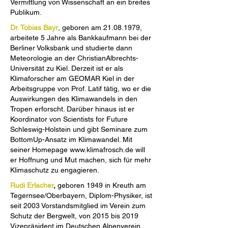
Vermittlung von Wissenschaft an ein breites
Publikum.
Dr. Tobias Bayr
, geboren am
21.08.1979
,
arbeitete 5 Jahre als Bankkaufmann bei der
Berliner Volksbank und studierte dann
Meteorologie an der ChristianAlbrechts-
Universität zu Kiel. Derzeit ist er als
Klimaforscher am GEOMAR Kiel in der
Arbeitsgruppe von Prof. Latif tätig, wo er die
Auswirkungen des Klimawandels in den
Tropen erforscht. Darüber hinaus ist er
Koordinator von Scientists for Future
Schleswig-Holstein und gibt Seminare zum
BottomUp-Ansatz im Klimawandel. Mit
seiner Homepage
www.klimafrosch.de
will
er Hoffnung und Mut machen, sich für mehr
Klimaschutz zu engagieren.
Rudi Erlacher
,
geboren 1949 in Kreuth am
Tegernsee/Oberbayern, Diplom-Physiker, ist
seit 2003 Vorstandsmitglied im Verein zum
Schutz der Bergwelt, von 2015 bis 2019
Vizepräsident im Deutschen Alpenverein,