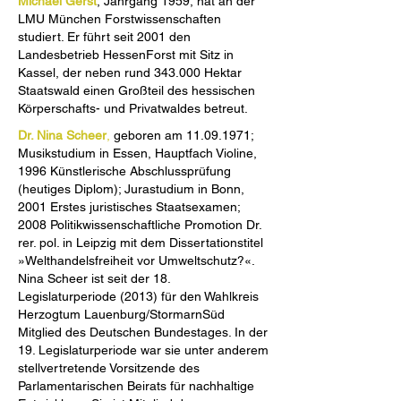
Michael Gerst
, Jahrgang 1959, hat an der
LMU München Forstwissenschaften
studiert. Er führt seit 2001 den
Landesbetrieb HessenForst mit Sitz in
Kassel, der neben rund 343.000 Hektar
Staatswald einen Großteil des hessischen
Körperschafts- und Privatwaldes betreut.
Dr. Nina Scheer
,
geboren am
11.09.1971
;
Musikstudium in Essen, Hauptfach Violine,
1996 Künstlerische Abschlussprüfung
(heutiges Diplom); Jurastudium in Bonn,
2001 Erstes juristisches Staatsexamen;
2008 Politikwissenschaftliche Promotion Dr.
rer. pol. in Leipzig mit dem Dissertationstitel
»Welthandelsfreiheit vor Umweltschutz?«.
Nina Scheer ist seit der 18.
Legislaturperiode (2013) für den Wahlkreis
Herzogtum Lauenburg/StormarnSüd
Mitglied des Deutschen Bundestages. In der
19. Legislaturperiode war sie unter anderem
stellvertretende Vorsitzende des
Parlamentarischen Beirats für nachhaltige