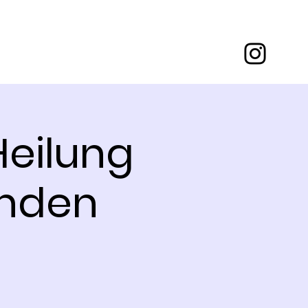
Heilung
enden