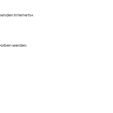
benden Internets«.
worben werden. 