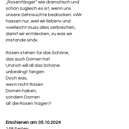
„Rosenfänger“ wie dramatisch und
schön zugleich es ist, wenn uns
unsere Sehnsüchte bedrücken. »Wir
hassen nur, weil wir lieben« und
»vielleicht muss alles zerbrechen,
damit wir entdecken, zu was wir
imstande sind«.
Rosen stehen für das Schöne,
das auch Dornen hat
Und ich will all das Schöne
unbedingt fangen
Doch was,
wenn nicht Rosen
Dornen haben,
sondern Dornen
all’ die Rosen tragen?
Erschienen am:
05.10.2024
148 Seiten