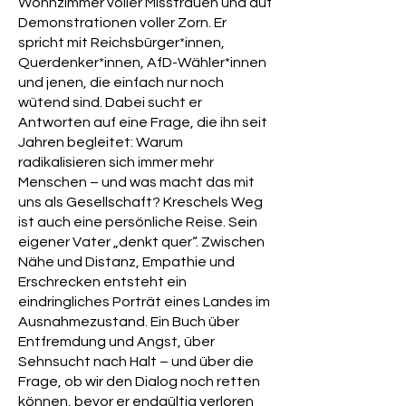
Wohnzimmer voller Misstrauen und auf
Demonstrationen voller Zorn. Er
spricht mit Reichsbürger*innen,
Querdenker*innen, AfD-Wähler*innen
und jenen, die einfach nur noch
wütend sind. Dabei sucht er
Antworten auf eine Frage, die ihn seit
Jahren begleitet: Warum
radikalisieren sich immer mehr
Menschen – und was macht das mit
uns als Gesellschaft? Kreschels Weg
ist auch eine persönliche Reise. Sein
eigener Vater „denkt quer“. Zwischen
Nähe und Distanz, Empathie und
Erschrecken entsteht ein
eindringliches Porträt eines Landes im
Ausnahmezustand. Ein Buch über
Entfremdung und Angst, über
Sehnsucht nach Halt – und über die
Frage, ob wir den Dialog noch retten
können, bevor er endgültig verloren