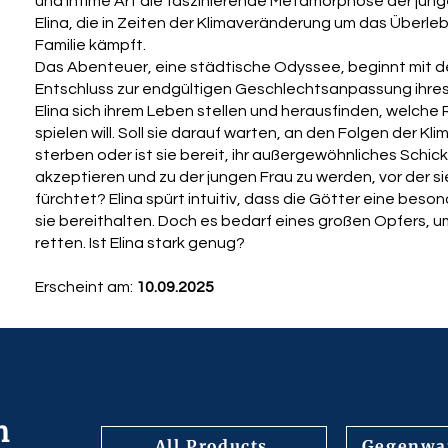
und intime Art die faszinierende Metamorphose der jung
Elina, die in Zeiten der Klimaveränderung um das Überleb
Familie kämpft.
Das Abenteuer, eine städtische Odyssee, beginnt mit 
Entschluss zur endgültigen Geschlechtsanpassung ihres
Elina sich ihrem Leben stellen und herausfinden, welche R
spielen will. Soll sie darauf warten, an den Folgen der K
sterben oder ist sie bereit, ihr außergewöhnliches Schick
akzeptieren und zu der jungen Frau zu werden, vor der si
fürchtet? Elina spürt intuitiv, dass die Götter eine bes
sie bereithalten. Doch es bedarf eines großen Opfers, u
retten. Ist Elina stark genug?
Erscheint am:
10.09.2025
n
All Products
Gegenwar