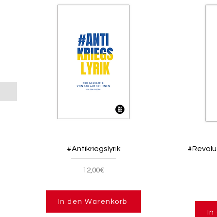
#Antikriegslyrik
#Revolut
12,00€
In den Warenkorb
In