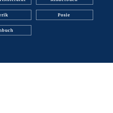
yrik
Posie
hbuch