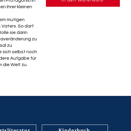
In den Warenkorb
en Protagonistin
en ihrer kleinen
dem mutigen
 Vaters. So darf
olle sie darin
limaveränderung zu
sal zu
e sich selbst noch
ondere Aufgabe für
m die Welt zu
tsliteratur
Kinderbuch