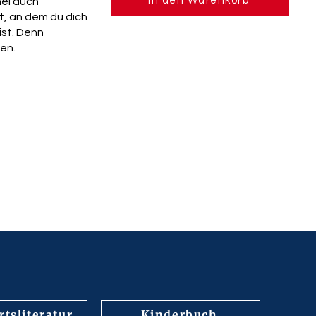
In den Warenkorb
nel auch
, an dem du dich
st. Denn
den.
tsliteratur
Kinderbuch