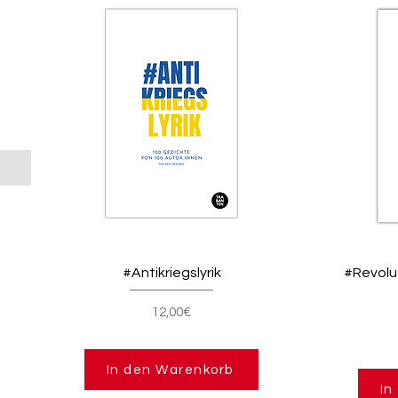
#Antikriegslyrik
#Revolut
12,00€
In den Warenkorb
In