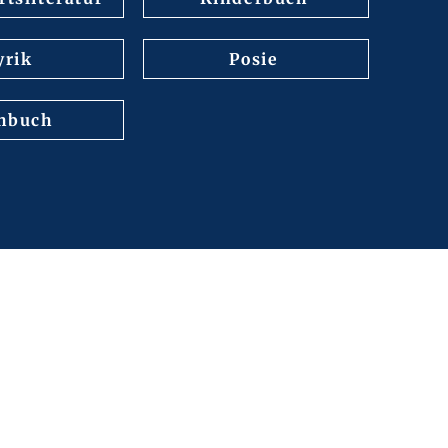
yrik
Posie
hbuch