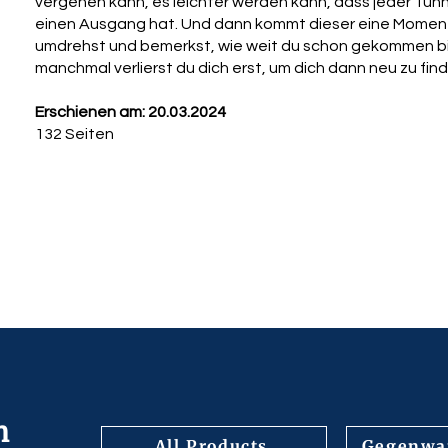
vergehen kann, es leichter werden kann, dass jeder Tun
einen Ausgang hat. Und dann kommt dieser eine Moment
umdrehst und bemerkst, wie weit du schon gekommen bi
manchmal verlierst du dich erst, um dich dann neu zu fin
Erschienen am: 20.03.2024
132 Seiten
n
All Products
Gegenwar