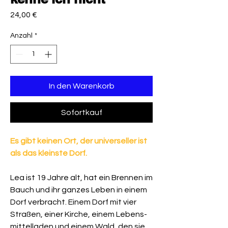
Preis
24,00 €
Anzahl
*
In den Warenkorb
Sofortkauf
Es gibt keinen Ort, der universeller ist
als das kleinste Dorf.
Lea ist 19 Jahre alt, hat ein Brennen im
Bauch und ihr ganzes Leben in einem
Dorf verbracht. Einem Dorf mit vier
Straßen, einer Kirche, einem Lebens-
mittelladen und einem Wald, den sie