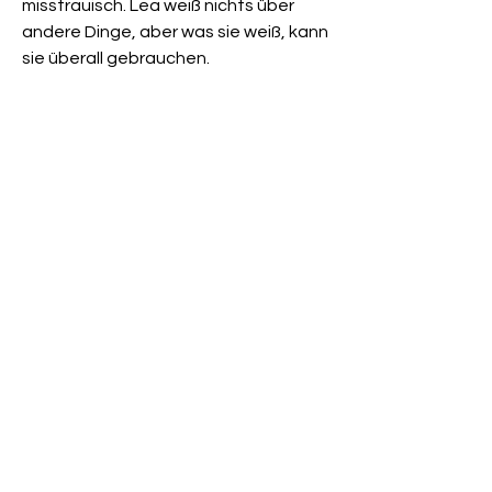
misstrauisch. Lea weiß nichts über
andere Dinge, aber was sie weiß, kann
sie überall gebrauchen.
Newsletter
Anmelden
Ich stimme zu, dass meine
personenbezogenen Daten genutzt
werden, um werbliche E-Mails zu
erhalten und ich weiß, dass ich dies
jederzeit widerrufen kann.