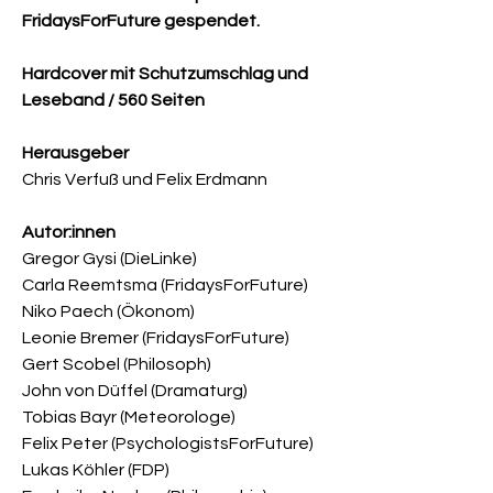
FridaysForFuture gespendet.
Hardcover mit Schutzumschlag und
Leseband / 560 Seiten
Herausgeber
Chris Verfuß und Felix Erdmann
Autor:innen
Gregor Gysi (DieLinke)
Carla Reemtsma (FridaysForFuture)
Niko Paech (Ökonom)
Leonie Bremer (FridaysForFuture)
Gert Scobel (Philosoph)
John von Düffel (Dramaturg)
Tobias Bayr (Meteorologe)
Felix Peter (PsychologistsForFuture)
Lukas Köhler (FDP)