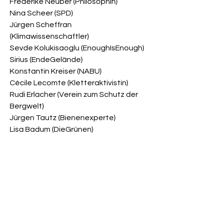
Frederike Neuber (Philosophin)
Nina Scheer (SPD)
Jürgen Scheffran
(Klimawissenschaftler)
Sevde Kolukisaoglu (EnoughIsEnough)
Sirius (EndeGelände)
Konstantin Kreiser (NABU)
Cécile Lecomte (Kletteraktivistin)
Rudi Erlacher (Verein zum Schutz der
Bergwelt)
Jürgen Tautz (Bienenexperte)
Lisa Badum (DieGrünen)
Michael Gerst (Förster)
Gesa Mackenthun
(Kulturwissenschaftlerin)
Julian Zuber (GermanZero)
Erschienen am 25.11.2021