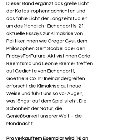
Dieser Band ergänzt das grelle Licht
der Katastrophennachrichten und
das fahle Licht der Langzeitstudien
um das Mondlicht Eichendorffs: 21
aktuelle Essays zur Klimakrise von
Politiker:innen wie Gregor Gysi, dem
Philosophen Gert Scobel oder den
FridaysForFuture-Aktivistinnen Carla
Reemtsma und Leonie Bremer treffen
auf Gedichte von Eichendorff,
Goethe & Co. Ihr Ineinandergreifen
erforscht die Klimakrise auf neue
Weise und führt uns so vor Augen,
was längst auf dem Spiel steht: Die
Schönheit der Natur, die
Genießbarkeit unserer Welt – die
Mondnacht.
Pro verkauftem Exemplar wird 1€ an