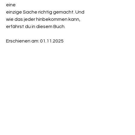
eine
einzige Sache richtig gemacht. Und
wie das jeder hinbekommen kann,
erfährst du in diesem Buch.
Erschienen am: 01.11.2025
Newsletter
Anmelden
Ich stimme zu, dass meine
personenbezogenen Daten genutzt
werden, um werbliche E-Mails zu