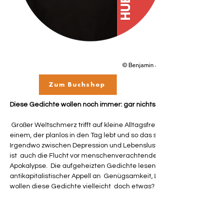
© Benjamin Jenak
Zum Buchshop
Diese Gedichte wollen noch immer: gar nichts. 
 Großer Weltschmerz trifft auf kleine Alltagsfreuden. Handynotizen von  
einem, der planlos in den Tag lebt und so das schnelle Glück sucht.
Irgendwo zwischen Depression und Lebenslust. Der Gang in die K
ist  auch die Flucht vor menschenverachtender Politik und Klima-
Apokalypse.  Die aufgeheizten Gedichte lesen sich als 
antikapitalistischer Appell an  Genügsamkeit, Liebe und Genuss. A
wollen diese Gedichte vielleicht  doch etwas?