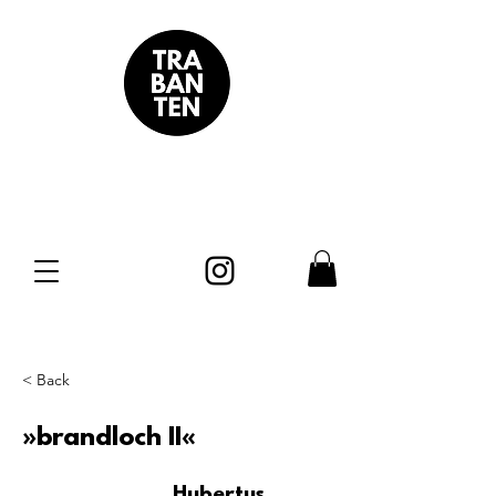
< Back
»brandloch II«
Hubertus