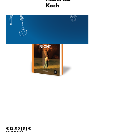
Koch
€ 12,00 [D] €