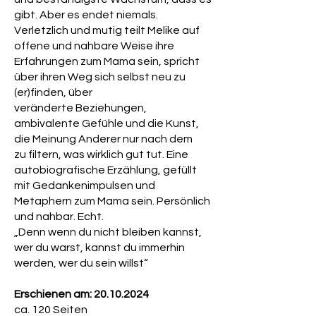
Ziel: Eltern ermutigen, auch die
gibt. Aber es endet niemals.
Herausforderungen dieses wilden
Verletzlich und mutig teilt Melike auf
Ritts beim Namen zu nennen - ohne
offene und nahbare Weise ihre
Rücksicht auf Tabus.
Erfahrungen zum Mama sein, spricht
über ihren Weg sich selbst neu zu
(er)finden, über
veränderte Beziehungen,
ambivalente Gefühle und die Kunst,
die Meinung Anderer nur nach dem
zu filtern, was wirklich gut tut. Eine
autobiografische Erzählung, gefüllt
mit Gedankenimpulsen und
Metaphern zum Mama sein. Persönlich
und nahbar. Echt.
„Denn wenn du nicht bleiben kannst,
wer du warst, kannst du immerhin
werden, wer du sein willst“
Erschienen am:
20.10.2024
ca. 120 Seiten