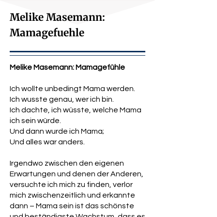
Oberfläche der aufpolierten Social
Melike Masemann:
Media Welt. Nach beruflichen
Stationen als Fitnesskauffrau und in
Mamagefuehle
der Notaufnahme einer Kinderklinik
hat sie ihre Berufung gefunden:
Mamas, Frauen und Eltern zu
Melike Masemann: Mamagefühle
ermutigen, ihren eigenen Weg durch
den Dschungel der Elternschaft zu
Ich wollte unbedingt Mama werden.
finden, ohne sich selbst dabei zu
Ich wusste genau, wer ich bin.
verlieren. Melike spricht verwundbar
Ich dachte, ich wüsste, welche Mama
und mutig über das, was viele Eltern
ich sein würde.
denken, doch die Wenigsten
Und dann wurde ich Mama;
auszusprechen wagen. Ihr erstes
Und alles war anders.
Buch "Mamagefühle" setzt diesen
einzigartigen Dialog fort und markiert
Irgendwo zwischen den eigenen
Melikes Eintritt in die Autorenwelt. Hier
Erwartungen und denen der Anderen,
teilt sie auf gewohnt offene und
versuchte ich mich zu finden, verlor
nahbare Weise ihre Gedanken und
mich zwischenzeitlich und erkannte
Erfahrungen zum Mamasein, immer
dann – Mama sein ist das schönste
authentisch, immer nah am Leben. Ihr
und beständigste Wachstum, dass es