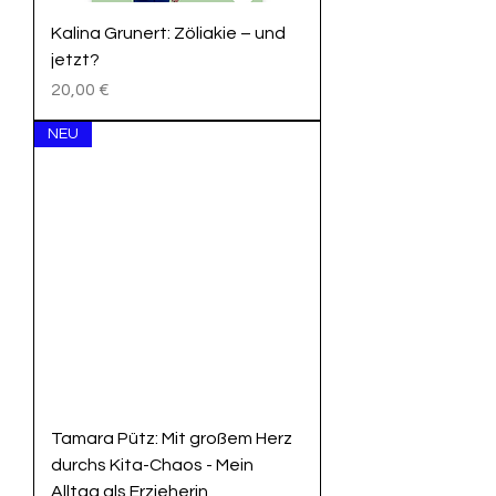
Kalina Grunert: Zöliakie – und
jetzt?
Preis
20,00 €
NEU
Tamara Pütz: Mit großem Herz
durchs Kita-Chaos - Mein
Alltag als Erzieherin