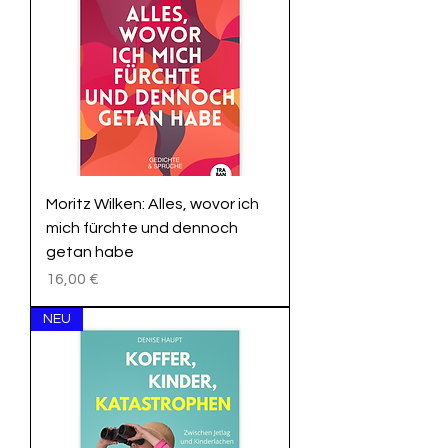
Moritz Wilken: Alles, wovor ich
mich fürchte und dennoch
getan habe
Preis
16,00 €
NEU