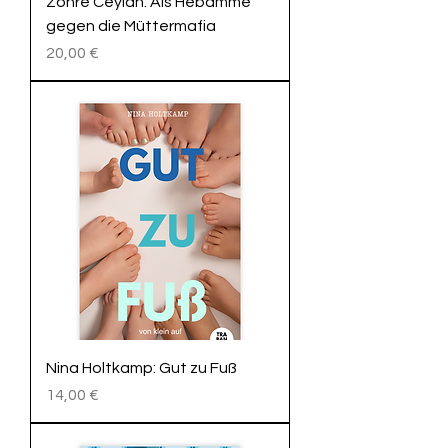
Zohre Ceylan: Als Hebamme
gegen die Müttermafia
Preis
20,00 €
Nina Holtkamp: Gut zu Fuß
Preis
14,00 €