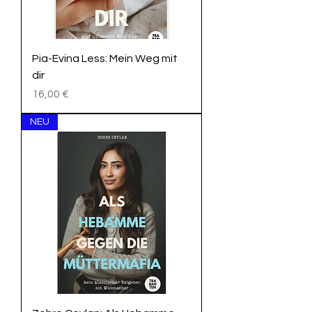
Pia-Evina Less: Mein Weg mit
dir
Preis
16,00 €
NEU