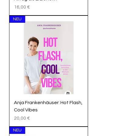
Preis
16,00 €
NEU
Anja Frankenhäuser: Hot Flash,
Cool Vibes
Preis
20,00 €
NEU