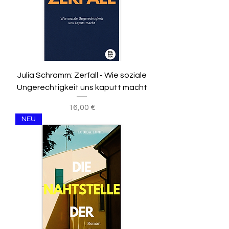
Julia Schramm: Zerfall - Wie soziale
Ungerechtigkeit uns kaputt macht
Preis
16,00 €
NEU