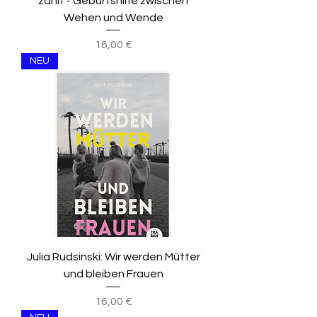
zählt - Geburtshilfe zwischen
Wehen und Wende
Preis
16,00 €
NEU
Julia Rudsinski: Wir werden Mütter
und bleiben Frauen
Preis
16,00 €