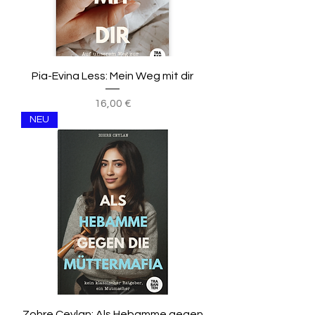
Pia-Evina Less: Mein Weg mit dir
Preis
16,00 €
NEU
Zohre Ceylan: Als Hebamme gegen