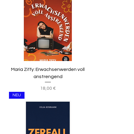
Maria Ziffy: Erwachsenwerden voll
anstrengend
Preis
18,00 €
NEU