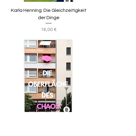
Karla Henning: Die Gleichzeitigkeit
der Dinge
Preis
16,00 €
Louisa Linde: Die Oberfläche des
Chaos